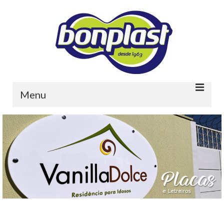
Menu
Home
Quem somos
Portfolio
Contato