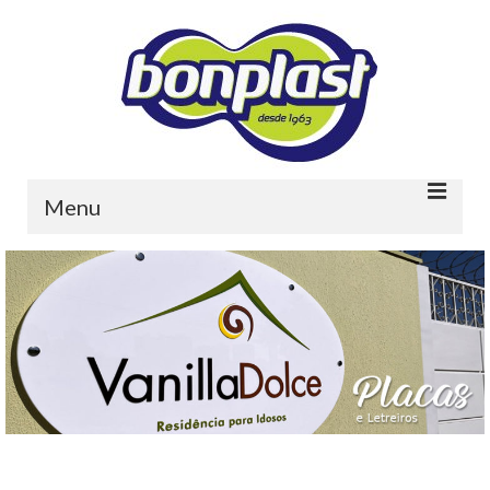
Menu
Home
Quem somos
Portfolio
Contato