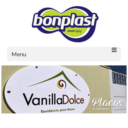
Menu
Home
Quem somos
Portfolio
Contato