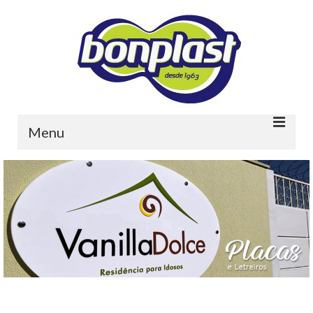
Menu
Home
Quem somos
Portfolio
Contato