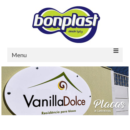
Menu
Home
Quem somos
Portfolio
Contato