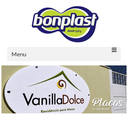
Menu
Home
Quem somos
Portfolio
Contato