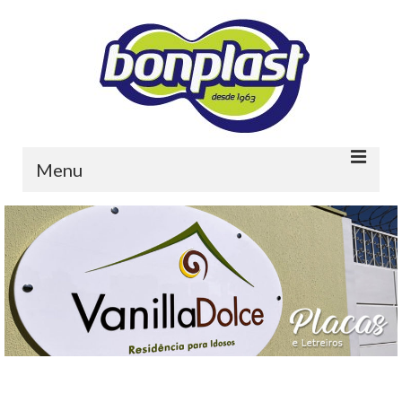
Menu
Home
Quem somos
Portfolio
Contato