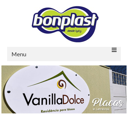
Menu
Home
Quem somos
Portfolio
Contato