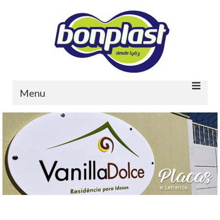
Menu
Home
Quem somos
Portfolio
Contato